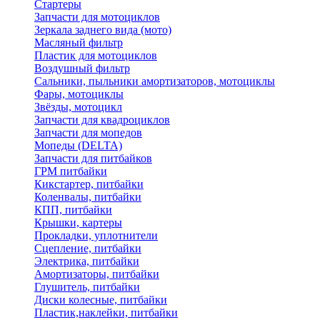
Стартеры
Запчасти для мотоциклов
Зеркала заднего вида (мото)
Масляный фильтр
Пластик для мотоциклов
Воздушный фильтр
Сальники, пыльники амортизаторов, мотоциклы
Фары, мотоциклы
Звёзды, мотоцикл
Запчасти для квадроциклов
Запчасти для мопедов
Мопеды (DELTA)
Запчасти для питбайков
ГРМ питбайки
Кикстартер, питбайки
Коленвалы, питбайки
КПП, питбайки
Крышки, картеры
Прокладки, уплотнители
Сцепление, питбайки
Электрика, питбайки
Амортизаторы, питбайки
Глушитель, питбайки
Диски колесные, питбайки
Пластик,наклейки, питбайки