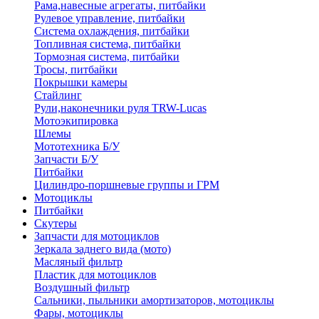
Рама,навесные агрегаты, питбайки
Рулевое управление, питбайки
Система охлаждения, питбайки
Топливная система, питбайки
Тормозная система, питбайки
Тросы, питбайки
Покрышки камеры
Стайлинг
Рули,наконечники руля TRW-Lucas
Мотоэкипировка
Шлемы
Мототехника Б/У
Запчасти Б/У
Питбайки
Цилиндро-поршневые группы и ГРМ
Мотоциклы
Питбайки
Скутеры
Запчасти для мотоциклов
Зеркала заднего вида (мото)
Масляный фильтр
Пластик для мотоциклов
Воздушный фильтр
Сальники, пыльники амортизаторов, мотоциклы
Фары, мотоциклы