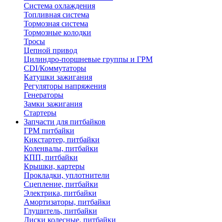
Система охлаждения
Топливная система
Тормозная система
Тормозные колодки
Тросы
Цепной привод
Цилиндро-поршневые группы и ГРМ
CDI/Коммутаторы
Катушки зажигания
Регуляторы напряжения
Генераторы
Замки зажигания
Стартеры
Запчасти для питбайков
ГРМ питбайки
Кикстартер, питбайки
Коленвалы, питбайки
КПП, питбайки
Крышки, картеры
Прокладки, уплотнители
Сцепление, питбайки
Электрика, питбайки
Амортизаторы, питбайки
Глушитель, питбайки
Диски колесные, питбайки