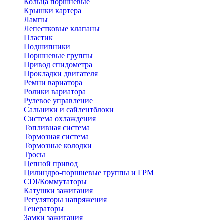
Кольца поршневые
Крышки картера
Лампы
Лепестковые клапаны
Пластик
Подшипники
Поршневые группы
Привод спидометра
Прокладки двигателя
Ремни вариатора
Ролики вариатора
Рулевое управление
Сальники и сайлентблоки
Система охлаждения
Топливная система
Тормозная система
Тормозные колодки
Тросы
Цепной привод
Цилиндро-поршневые группы и ГРМ
CDI/Коммутаторы
Катушки зажигания
Регуляторы напряжения
Генераторы
Замки зажигания