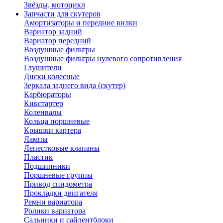
Звёзды, мотоцикл
Запчасти для скутеров
Амортизаторы и передние вилки
Вариатор задний
Вариатор передний
Воздушные фильтры
Воздушные фильтры нулевого сопротивления
Глушители
Диски колесные
Зеркала заднего вида (скутер)
Карбюраторы
Кикстартер
Коленвалы
Кольца поршневые
Крышки картера
Лампы
Лепестковые клапаны
Пластик
Подшипники
Поршневые группы
Привод спидометра
Прокладки двигателя
Ремни вариатора
Ролики вариатора
Сальники и сайлентблоки